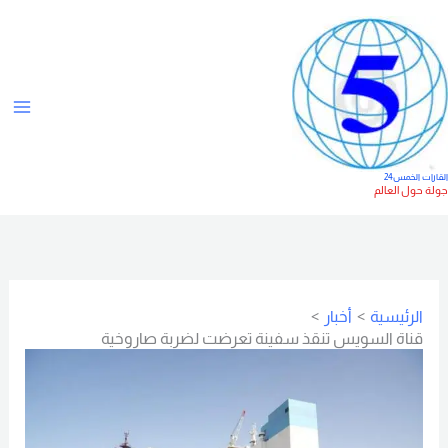
خطي
ت
لى
ص
لمحتوى
ن
ي
ف
ا
لقارات الخمس24
ولة حول العالم
ت
الرئيسية
أخبار
قناة السويس تنقذ سفينة تعرضت لضربة صاروخية