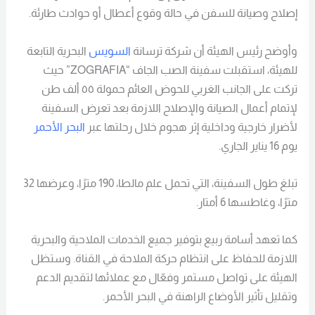
إصلاح وصيانة للسفن في حالة وقوع أعطال أو حوادث طارئة.
وأوضح رئيس الهيئة أن شركة ترسانة
السويس
البحرية التابعة
للهيئة، استقبلت سفينة الصب الجاف “ZOGRAFIA” حيث
تركت على الجانب الغربي للحوض العائم حمولة ٥٥ ألف طن
لإتمام أعمال الصيانة والإصلاح اللازمة بعد تعرض السفينة
لأضرار خارجية وداخلية إثر هجوم خلال رحلتها عبر
البحر الأحمر
يوم 16 يناير الجاري.
تبلغ طول السفينة، التي تحمل علم مالطا، 190 مترًا، وعرضها 32
مترًا، وغاطسها 6 أمتار.
كما تعهد أسامة ربيع بتوفير جميع الخدمات الملاحية والبحرية
اللازمة للحفاظ على انتظام حركة الملاحة في القناة. وستظل
الهيئة على تواصل مستمر وفعّال مع عملائها لتقديم الدعم
وتقليل تأثير الأوضاع الراهنة في البحر الأحمر.