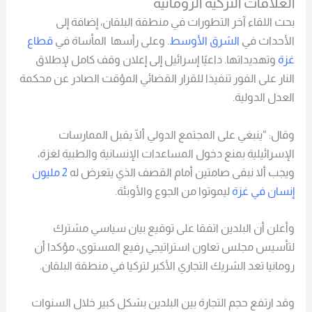
العلاقات التركية الرومانية
بحث اللقاء آخر التطورات في منطقة البلقان، إضافة إلى
الأحداث في
الشرق الأوسط
. وعلى رأسها المأساة في
قطاع
غزة
وتهديداتها. داعيًا إسرائيل إلى إعلان وقف كامل لإطلاق
النار على الفور تنفيذا للقرار القضائي المؤقت الصادر عن محكمة
العدل الدولية.
وقال: “ينبغي على المجتمع الدولي ألّا يقبل الممارسات
الإسرائيلية بمنع دخول المساعدات الإنسانية والطبية لغزة،
ويجب ألا نبقى صامتين أمام القصف الذي يتعرض له
2 مليون
إنسان في غزة
ليموتوا من الجوع والأوبئة.
وأعلن أن البلدين اتفقا على توقيع بيان سياسي مشترك
لتأسيس مجلس تعاون استراتيجي رفيع المستوى، مؤكدا أن
رومانيا تعد الشريك التجاري الأكبر لتركيا في منطقة البلقان.
وقد ارتفع حجم التجارة بين البلدين بشكل كبير خلال السنوات