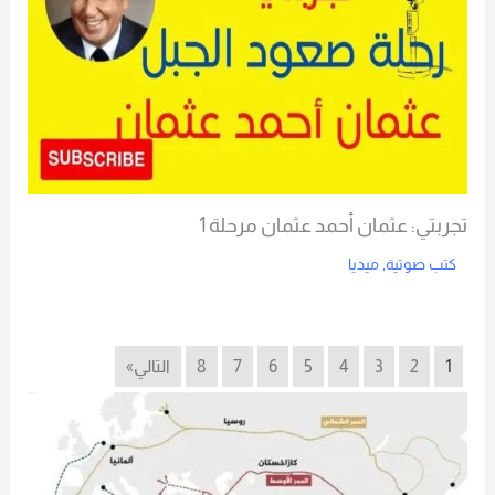
تجربتي: عثمان أحمد عثمان مرحلة 1
كتب صوتية
,
ميديا
Read More
1
2
3
4
5
6
7
8
التالي»