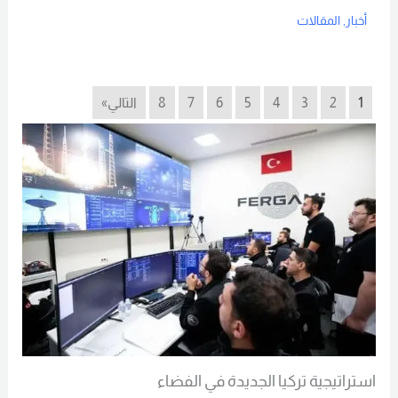
أخبار
,
المقالات
Read More
1
2
3
4
5
6
7
8
التالي»
استراتيجية تركيا الجديدة في الفضاء