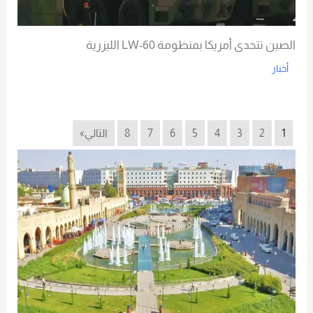
الصين تتحدى أمريكا بمنظومة LW-60 الليزرية
أخبار
Read More
1
2
3
4
5
6
7
8
التالي»