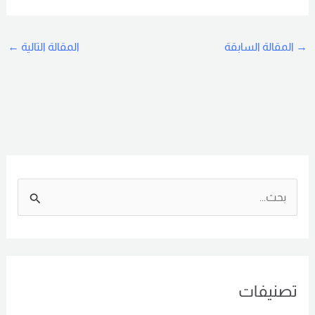
→
المقالة السابقة
المقالة التالية
←
ا
ل
ب
ح
تصنيفات
ث
ع