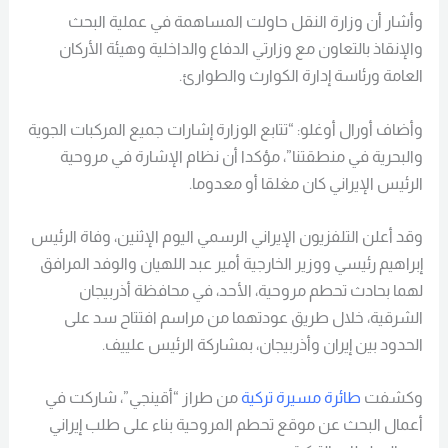
وأشار أن وزارة النقل حاولت المساهمة في عملية البحث
والإنقاذ بالتعاون مع وزارتي الدفاع والداخلية وهيئة الأركان
العامة ورئاسة إدارة الكوارث والطوارئ.
وأضاف أورال أوغلو: “تتابع الوزارة إشارات جميع المركبات الجوية
والبحرية في منطقتنا”، مؤكدا أن نظام الإشارة في مروحية
الرئيس الإيراني كان مغلقا أو معدوما.
وقد أعلن التلفزيون الإيراني الرسمي اليوم الإثنين، وفاة الرئيس
إبراهيم رئيسي ووزير الخارجية أمير عبد اللهيان والوفد المرافق
لهما بحادث تحطم مروحية، الأحد، في محافظة أذربيجان
الشرقية، خلال طريق عودتهما من مراسم افتتاح سد على
الحدود بين إيران وأذربيجان، بمشاركة الرئيس علييف.
وكشفت
طائرة مسيرة تركية
من طراز “أقينجي”، شاركت في
أعمال البحث عن موقع تحطم المروحية بناء على طلب إيراني