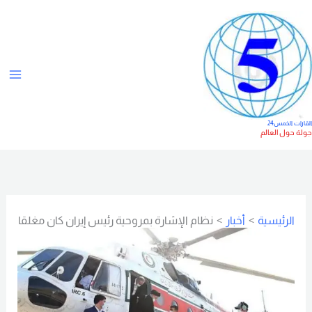
خطي
ت
لى
ص
لمحتوى
ن
ي
ف
ا
لقارات الخمس24
ولة حول العالم
ت
الرئيسية
أخبار
نظام الإشارة بمروحية رئيس إيران كان مغلقا