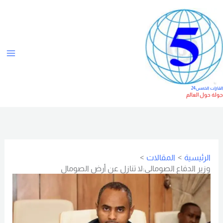
خطي
ت
لى
ص
لمحتوى
ن
ي
ف
ا
لقارات الخمس24
ولة حول العالم
ت
الرئيسية
المقالات
وزير الدفاع الصومالي:لا تنازل عن أرض الصومال