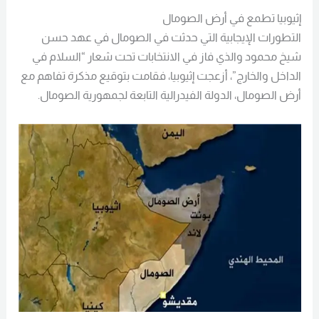
إثيوبيا تطمع في أرض الصومال
التطورات الإيجابية التي حدثت في الصومال في عهد حسن
شيخ محمود والذي فاز في الانتخابات تحت شعار “السلام في
الداخل والخارج”، أزعجت إثيوبيا، فقامت بتوقيع مذكرة تفاهم مع
أرض الصومال، الدولة الفيدرالية التابعة لجمهورية الصومال.