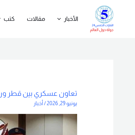
خطي
لى
الأخبار
مقالات
كتب
لمحتوى
القارات الخمس24
جولة حول العالم
تعاون عسكري بين قطر ور
تعاون
عسكري
يونيو 29, 2026
/
أخبار
بين
قطر
وروسيا