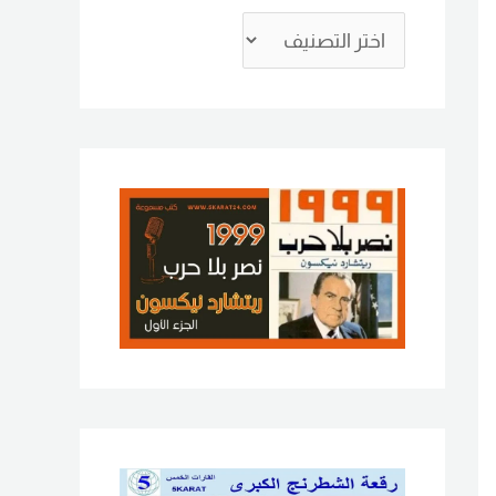
ع
ن
: