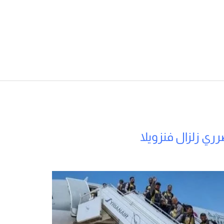
ري زلزال فنزويلا