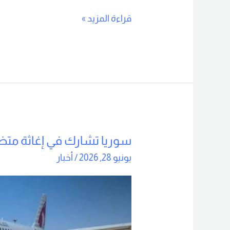
قراءة المزيد »
سوريا تشارك في إغاثة متضر
سوريا
تشارك
يونيو 28, 2026
/
أخبار
في
إغاثة
متضرري
زلزال
فنزويلا