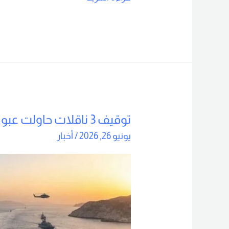
توقيف 3 ناقلات حاولت عبور هرمز دون تصريح
توقيف
3
يونيو 26, 2026
/
أخبار
ناقلات
حاولت
عبور
هرمز
دون
تصريح