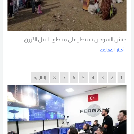
جيش السودان يسيطر على مناطق بالنيل الأزرق
أخبار
,
المقالات
Read More
1
2
3
4
5
6
7
8
التالي»