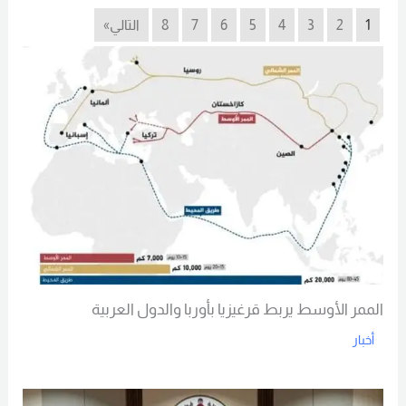
1
2
3
4
5
6
7
8
التالي»
الممر الأوسط يربط قرغيزيا بأوربا والدول العربية
أخبار
Read More