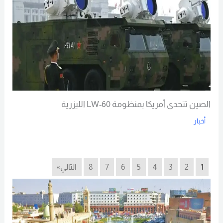
الصين تتحدى أمريكا بمنظومة LW-60 الليزرية
أخبار
Read More
1
2
3
4
5
6
7
8
التالي»