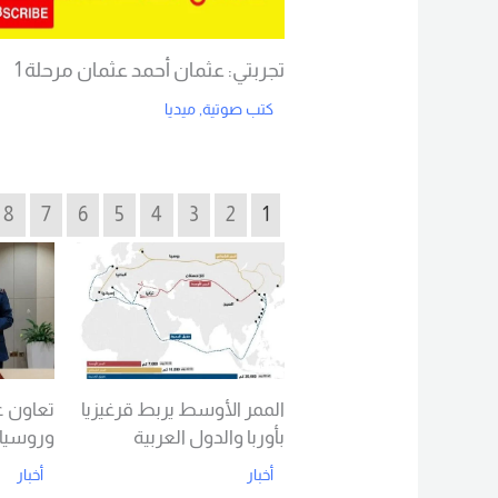
تجربتي: عثمان أحمد عثمان مرحلة 1
كتب صوتية
,
ميديا
Read More
8
7
6
5
4
3
2
1
الممر الأوسط يربط قرغيزيا
تعاون 
بأوربا والدول العربية
وروسيا
أخبار
أخبار