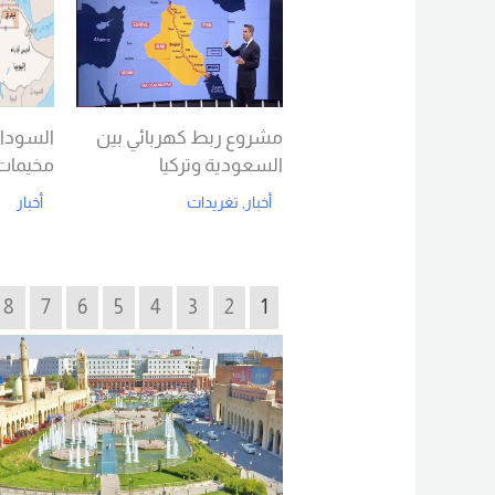
مشروع ربط كهربائي بين
السودان
السعودية وتركيا
مخيمات 
أخبار
,
تغريدات
أخبار
d More
Read More
8
7
6
5
4
3
2
1