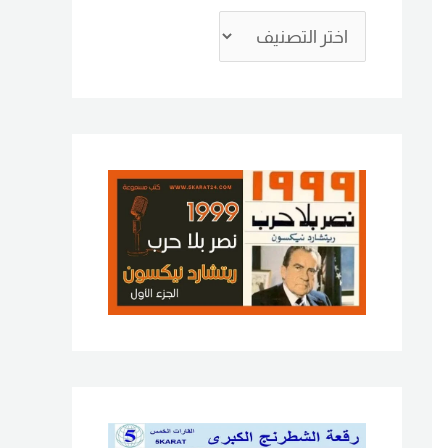
ع
ن
: