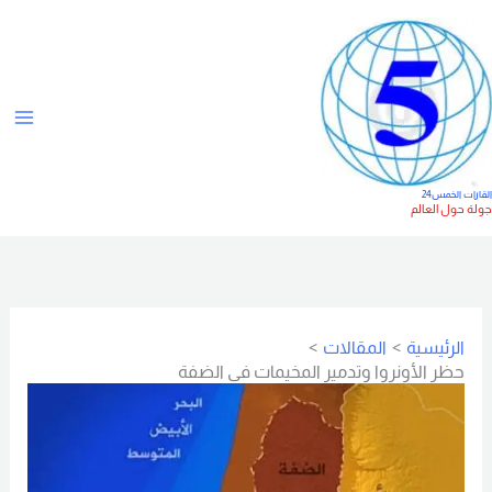
خطي
ت
لى
ص
لمحتوى
ن
ي
ف
ا
لقارات الخمس24
ولة حول العالم
ت
الرئيسية
المقالات
حظر الأونروا وتدمير المخيمات في الضفة