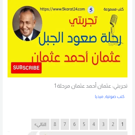
تجربتي: عثمان أحمد عثمان مرحلة 1
كتب صوتية
,
ميديا
Read More
1
2
3
4
5
6
7
8
التالي»