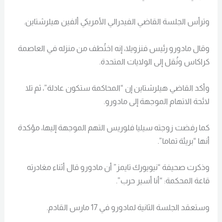
وترأس الجلسة القاضي الفيدرالي الأمريكي ألفين هيلرشتاين.
وقال مادورو رئيس فنزويلا، إنه اختُطف من منزله في العاصمة
كراكاس ونُقل إلى الولايات المتحدة.
وأكد القاضي هيلرشتاين إن “المحاكمة ستكون عادلة”، ثم تلا
لائحة الاتهام الموجهة إلى مادورو.
كما رفضت زوجته سيليا فلوريس التهم الموجهة إليها، مؤكدة
أنها “بريئة تماما”.
وذكرت صحيفة “نيويورك تايمز” أن مادورو قال أثناء مغادرته
قاعة المحكمة: “أنا أسير حرب”.
وستعقد الجلسة الثانية لمادورو في 17 مارس القادم.