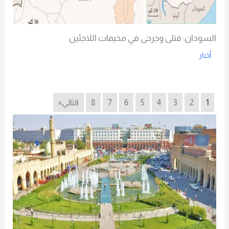
السودان: قتلى وجرحى في مخيمات اللاجئين
أخبار
Read More
1
2
3
4
5
6
7
8
التالي»