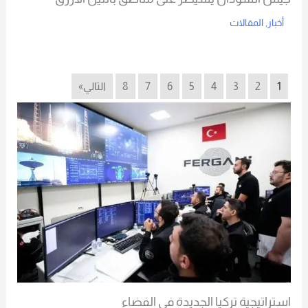
أخبار
,
المقالات
Read More
1
2
3
4
5
6
7
8
التالي»
استراتيجية تركيا الجديدة في الفضاء