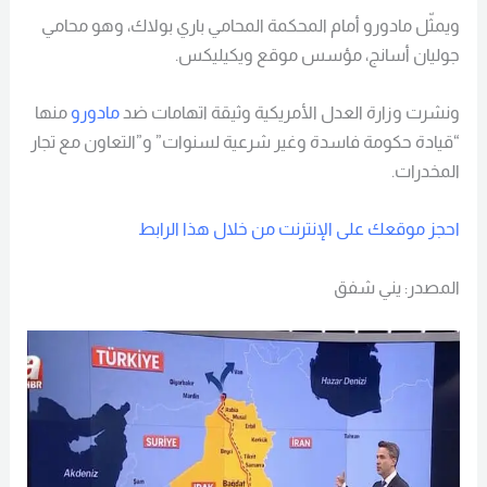
ويمثّل مادورو أمام المحكمة المحامي باري بولاك، وهو محامي
جوليان أسانج، مؤسس موقع ويكيليكس.
ونشرت وزارة العدل الأمريكية وثيقة اتهامات ضد
مادورو
منها
“قيادة حكومة فاسدة وغير شرعية لسنوات” و”التعاون مع تجار
المخدرات.
احجز موقعك على الإنترنت من خلال هذا الرابط
المصدر: يني شفق