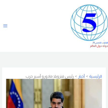
خطي
ت
لى
ص
لمحتوى
ن
ي
ف
ا
لقارات الخمس24
ولة حول العالم
ت
الرئيسية
أخبار
رئيس فنزويلا مادورو أسير حرب