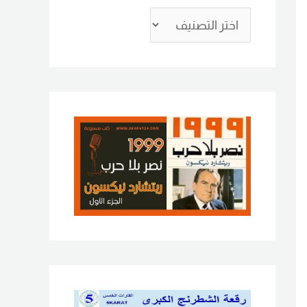
ع
ن
: