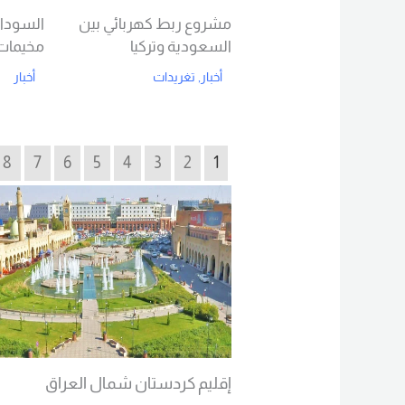
مشروع ربط كهربائي بين
السودان
السعودية وتركيا
مخيمات 
أخبار
,
تغريدات
أخبار
d More
Read More
8
7
6
5
4
3
2
1
إقليم كردستان شمال العراق