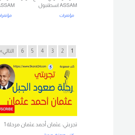
ASSAM اسطنبول
ASSAM اسطنبول
مؤتمرات
مؤتمرا
d More
Read More
1
2
3
4
5
6
التالي»
تجربتي: عثمان أحمد عثمان مرحلة 1
كتب صوتية
,
ميديا