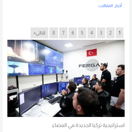
أخبار
,
المقالات
Read More
1
2
3
4
5
6
7
8
التالي»
استراتيجية تركيا الجديدة في الفضاء