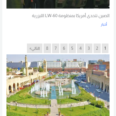
الصين تتحدى أمريكا بمنظومة LW-60 الليزرية
أخبار
Read More
1
2
3
4
5
6
7
8
التالي»