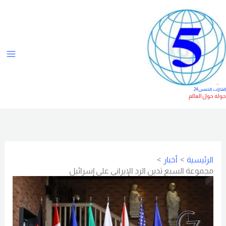
خطي
ت
لى
ص
لمحتوى
ن
ي
ف
ا
لقارات الخمس24
ولة حول العالم
ت
الرئيسية
أخبار
مجموعة السبع تدين الرد الإيراني على إسرائيل