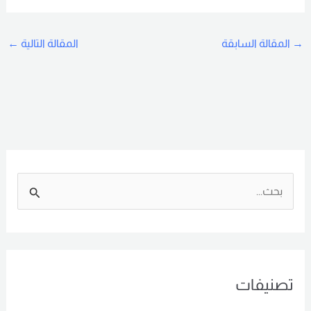
→
المقالة السابقة
المقالة التالية
←
ا
ل
ب
ح
تصنيفات
ث
ع