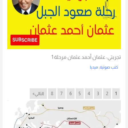
تجربتي: عثمان أحمد عثمان مرحلة 1
كتب صوتية
,
ميديا
Read More
1
2
3
4
5
6
7
8
التالي»