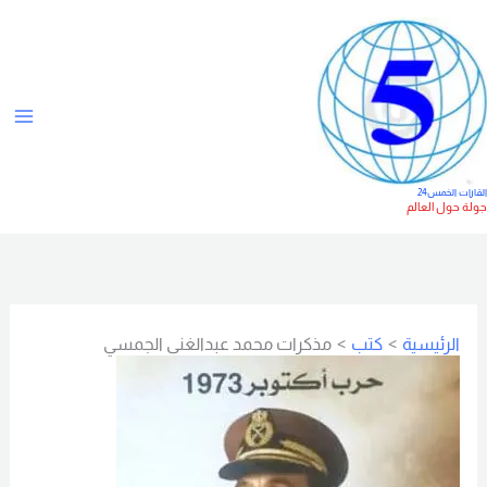
خطي
ت
لى
ص
لمحتوى
ن
ي
ف
ا
لقارات الخمس24
ولة حول العالم
ت
الرئيسية
كتب
مذكرات محمد عبدالغني الجمسي