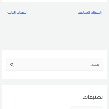
→
المقالة السابقة
المقالة التالية
←
ا
ل
ب
ح
تصنيفات
ث
ع