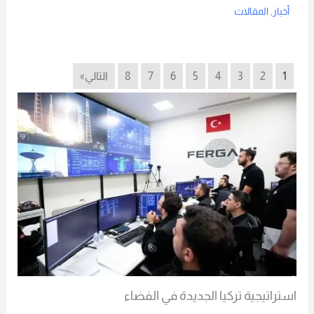
أخبار
,
المقالات
Read More
1
2
3
4
5
6
7
8
التالي»
استراتيجية تركيا الجديدة في الفضاء