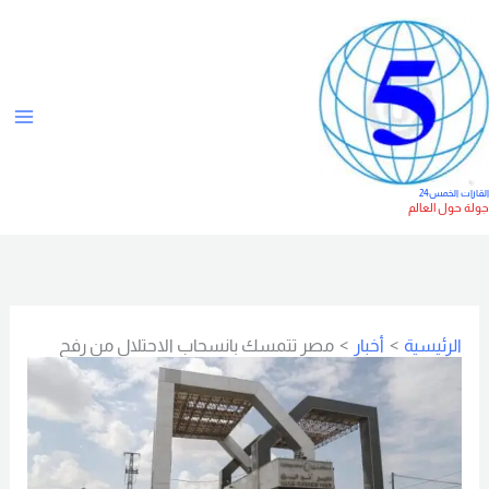
خطي
ت
لى
ص
لمحتوى
ن
ي
ف
ا
لقارات الخمس24
ولة حول العالم
ت
الرئيسية
أخبار
مصر تتمسك بانسحاب الاحتلال من رفح