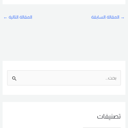
→
المقالة السابقة
المقالة التالية
←
ا
ل
ب
ح
تصنيفات
ث
ع