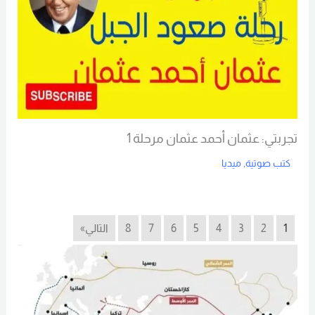
تجربتي: عثمان أحمد عثمان مرحلة 1
كتب صوتية
,
ميديا
Read More
1
2
3
4
5
6
7
8
التالي»