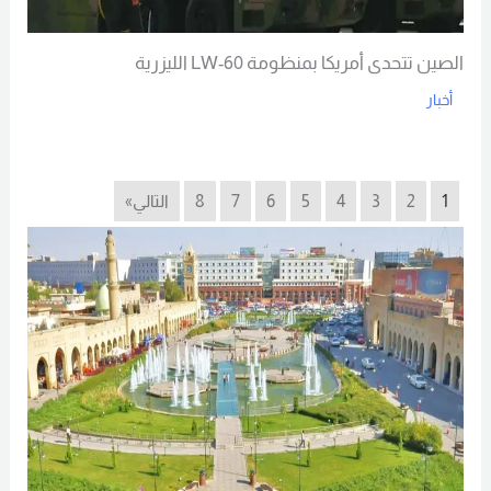
الصين تتحدى أمريكا بمنظومة LW-60 الليزرية
أخبار
Read More
1
2
3
4
5
6
7
8
التالي»