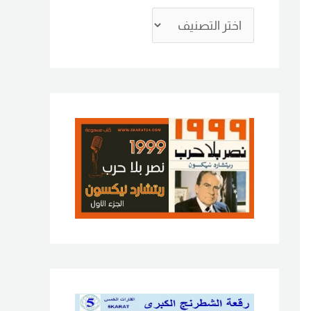
ع
ن
: