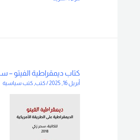
كتاب ديمقراطية الفيتو – سحر ز
كتاب
ديمقراطية
أبريل 16, 2025
/
كتب
,
كتب سياسية
الفيتو
–
سحر
زكي
2018