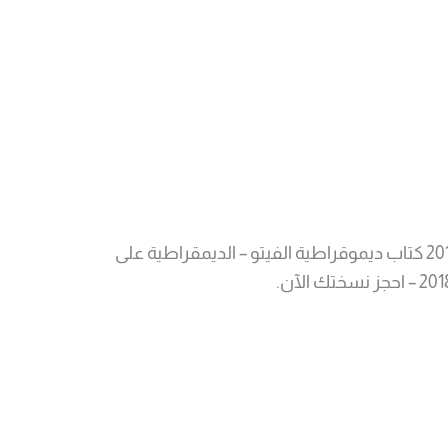
كتاب ديمقراطية الفيتو – سحر زكي 2018 كتاب ديموقراطية الفيتو – الديمقراطية على