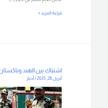
قراءة المزيد »
اشتباك بين الهند وباكستا
اشتباك
بين
أبريل 28, 2025
/
أخبار
الهند
وباكستان
في
كشمير