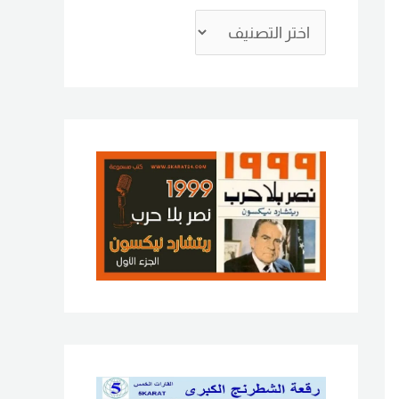
ع
ن
: