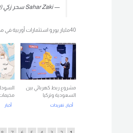
— Sahar Zaki سحر زكي (@sahar_zaki)
40مليار يورو استثمارات أوربية في مصر
مشروع ربط كهربائي بين
السودان
السعودية وتركيا
مخيمات 
أخبار
,
تغريدات
أخبار
d More
Read More