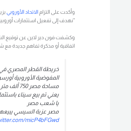
وأكدت على التزام
الاتحاد الأوروبي
بزي
“نهدف إلى تفعيل استثمارات أوروبية جديدة بقيم
اتفاقية أو مذكرة تفاهم جديدة مع شركائها ال
خريطة القطر المصري في 
المفوضية الأوروبية أورسو
مساحة مصر 750 ألف متر مربع بدلا من مليون متر مربع
يعني تم بيع سيناء باستثمارات أورو
يا شعب مصر
مصر عزبة السيسي يبيعها 
twitter.com/micP4bFGwd