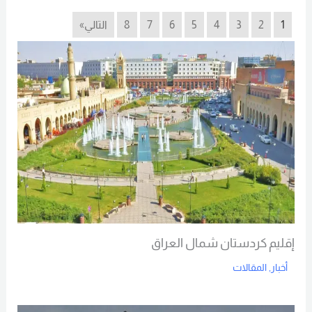
1
2
3
4
5
6
7
8
التالي»
إقليم كردستان شمال العراق
أخبار
,
المقالات
Read More