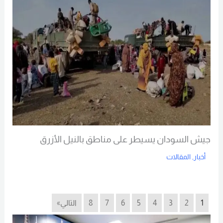
جيش السودان يسيطر على مناطق بالنيل الأزرق
أخبار
,
المقالات
Read More
1
2
3
4
5
6
7
8
التالي»