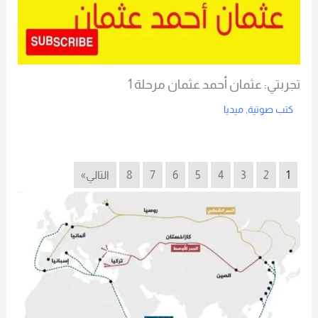
تجربتي: عثمان أحمد عثمان مرحلة 1
كتب صوتية
,
ميديا
Read More
1
2
3
4
5
6
7
8
التالي»