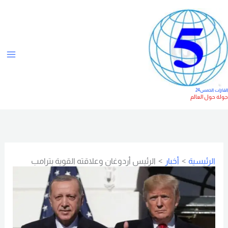
خطي
ت
لى
ص
لمحتوى
ن
ي
ف
ا
لقارات الخمس24
ولة حول العالم
ت
الرئيسية
أخبار
الرئيس أردوغان وعلاقته القوية بترامب