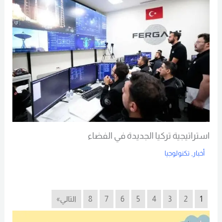
استراتيجية تركيا الجديدة في الفضاء
أخبار
,
تكنولوجيا
Read More
1
2
3
4
5
6
7
8
التالي»