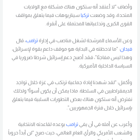
وأضاف “لا أعتقد أنه ستكون هناك مشكلة مع الولايات
المتحدة، وقد وضعت
تركيا
سيناريوهات فيما يتعلق بمواقف
القوى الكبرى وتداعياتها المحتملة على أنقرة.
وعن الأسماء المرشحة لشغل مناصب في إدارة
ترامب
، قال
فيدان
: “ما لاحظته في البداية هو موقف داعم بقوة لإسرائيل،
وهذا ليس مفاجئا”، فقد أصبح دعم إسرائيل شرطا ضروريا في
السياسة الداخلية الأميركية.
وأكمل: “لقد شهدنا إبادة جماعية ترتكب في غزة خلال تواجد
الديمقراطيين في السلطة. ماذا يمكن أن يكون أسوأ؟ ولذلك
نفترض أنه ستكون هناك بعض التطورات السلبية فيما يتعلق
بإسرائيل خلال فترة الجمهوريين”.
وأعرب عن أمله في أن يفي
ترامب
بوعده لقاعدته الانتخابية
والشعب الأمريكي والرأي العام العالمي، حيث صرح “لن أبدأ حروباً