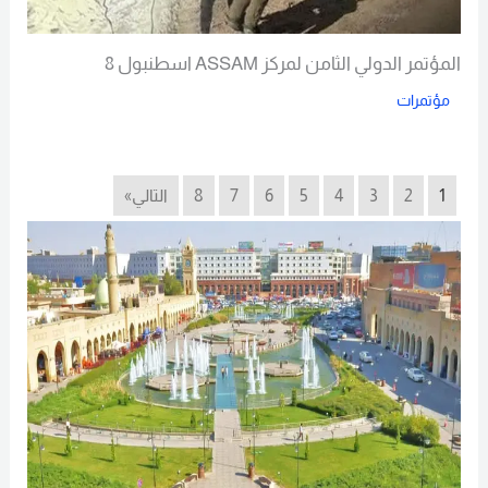
المؤتمر الدولي الثامن لمركز ASSAM اسطنبول 8
مؤتمرات
Read More
1
2
3
4
5
6
7
8
التالي»