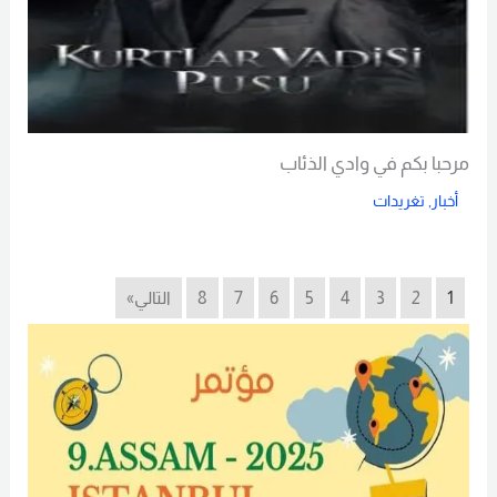
مرحبا بكم في وادي الذئاب
أخبار
,
تغريدات
Read More
1
2
3
4
5
6
7
8
التالي»