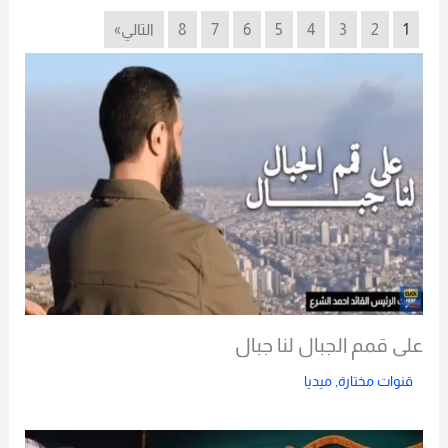
1
2
3
4
5
6
7
8
التالي»
على قمم الجبال لنا جبال
قنوات مختارة
,
ميديا
Read More