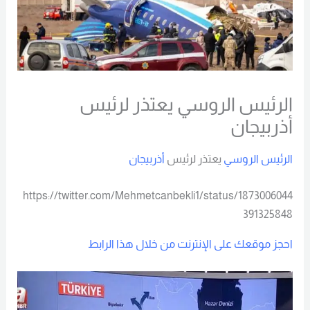
الرئيس الروسي يعتذر لرئيس
أذربيجان
الرئيس الروسي
يعتذر لرئيس
أذربيجان
https://twitter.com/Mehmetcanbekli1/status/1873006044
391325848
احجز موقعك على الإنترنت من خلال هذا الرابط