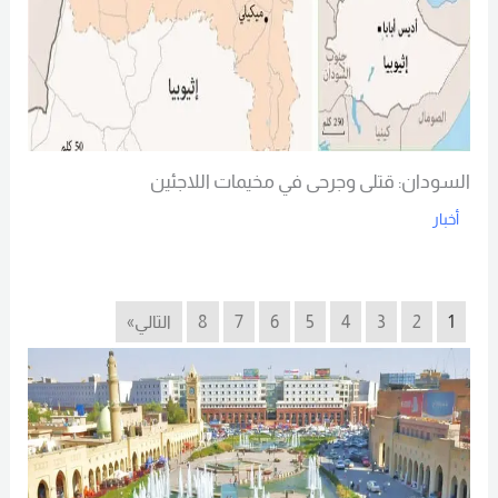
السودان: قتلى وجرحى في مخيمات اللاجئين
أخبار
Read More
1
2
3
4
5
6
7
8
التالي»