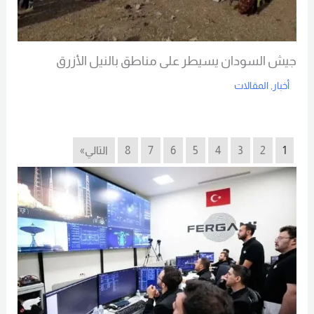
جيش السودان يسيطر على مناطق بالنيل الأزرق
أخبار
,
المقالات
Read More
1
2
3
4
5
6
7
8
التالي»