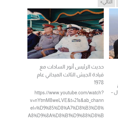
التالي»
حديث الرئيس أنور السادات مع
قيادة الجيش الثالث الميداني عام
1978
م
ل –
https://www.youtube.com/watch?
v=nYtmM8weLVE&t=21s&ab_chann
el=%D9%85%D8%A7%D8%B3%D8%
A8%D9%8A%D8%B1%D9%88%D8%B