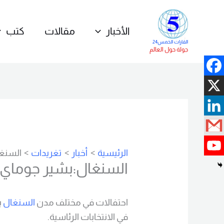
خطي
لى
الأخبار
مقالات
كتب
لمحتوى
القارات الخمس24
جولة حول العالم
الرئيسية
أخبار
تغريدات
السنغا
السنغال:بشير جوماي ف
احتفالات في مختلف مدن
السنغال
ب
في الانتخابات الرئاسية.