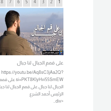
8
7
6
5
4
3
2
1
على قمم الجبال لنا جبال
https://youtu.be/Aq8sC3jAa2Q?
si=PKT8KlyHvi55SmEW على قم
الجبال لنا جبال على قمم الجبال لنا جبا
الرئيس أحمد الشرع
Read More
<div…