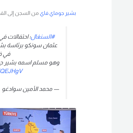
بشير جوماي فاي
من السجن إلى الق
#السنغال
؛ احتفالات ف
عثمان سونكو برئاسة بشير
في ف
وهو مسلم اسمه بشير جوما
df7QEJHgV
— محمد الأمين سوادغو