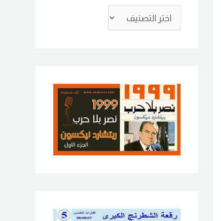
ع
ن
: