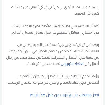
إن مناطق سيطرة “واي بي جي/ بي كي كي” تعاني من مشكلة
كبيرة في الوقود.
كما أن التنظيم يلبي احتياجاته من عائدات تجارة النفط، يرسل
جزءا منها إلى هياكل التنظيم في جبال قنديل بشمال العراق.
ويعد “بي كي كي/ واي بي جي” هو “أغنى تنظيم إرهابي في
العالم”، حيث لديه العديد من مصادر الدخل في سوريا وخارجها،
من بينها تجارة النفط والمخدرات، فضلا عن تلقيه دعما من رجال
أعمال في
الاتحاد الأوروبي
تحت مسمى “تبرعات”.
وأيضا يقوم التنظيم بإرسال النفط إلى مناطق النظام عبر
أشخاص ذوي صلة بالنظام، وليس عبر قنوات الاتصال الرسمية.
احجز موقعك على الإنترنت من خلال هذا الرابط