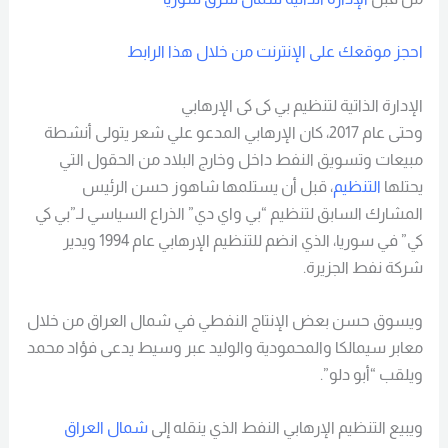
احجز موقعك على الإنترنت من خلال هذا الرابط
الإدارة الذاتية لتنظيم بي كى كى الإرهابي
وحتى عام 2017، كان الإرهابي المدعو علي شعر يتولى أنشطة
مبيعات وتسويق النفط داخل وخارج البلاد من الحقول التي
يحتلها
التنظيم
، قبل أن يستلمها شاهوز حسن الرئيس
المشارك السابق لتنظيم “بي واي دي” الذراع السياسي لـ”بي كي
كي” في سوريا، الذي انضم للتنظيم الإرهابي عام 1994 ويدير
شركة نفط الجزيرة.
ويسوق حسن بعض الإنتاج النفطي في شمال العراق من خلال
معابر سيمالكا والمحمودية والوليد عبر وسيط يدعى فؤاد محمد
ويلقب “أبو دلو”.
ويبيع التنظيم الإرهابي النفط الذي ينقله إلى
شمال العراق