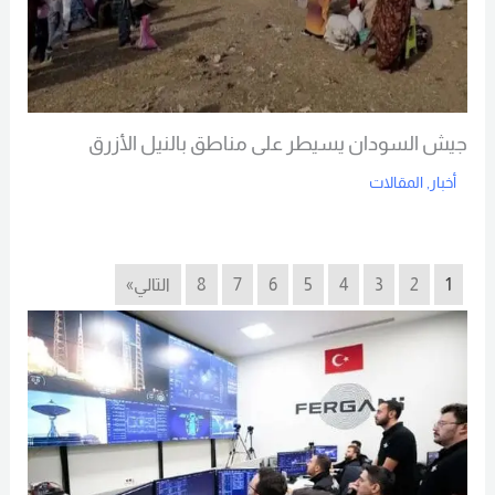
جيش السودان يسيطر على مناطق بالنيل الأزرق
أخبار
,
المقالات
Read More
1
2
3
4
5
6
7
8
التالي»