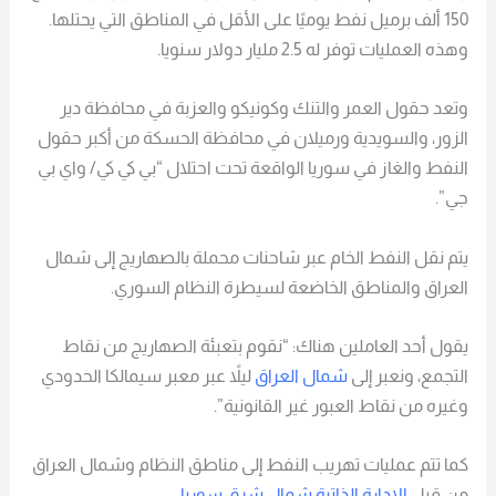
150 ألف برميل نفط يوميًا على الأقل في المناطق التي يحتلها.
وهذه العمليات توفر له 2.5 مليار دولار سنويا.
وتعد حقول العمر والتنك وكونيكو والعزبة في محافظة دير
الزور، والسويدية ورميلان في محافظة الحسكة من أكبر حقول
النفط والغاز في سوريا الواقعة تحت احتلال “بي كي كي/ واي بي
جي”.
يتم نقل النفط الخام عبر شاحنات محملة بالصهاريج إلى شمال
العراق والمناطق الخاضعة لسيطرة النظام السوري.
يقول أحد العاملين هناك: “نقوم بتعبئة الصهاريج من نقاط
التجمع، ونعبر إلى
شمال العراق
ليلاً عبر معبر سيمالكا الحدودي
وغيره من نقاط العبور غير القانونية”.
كما تتم عمليات تهريب النفط إلى مناطق النظام وشمال العراق
من قبل
الإدارة الذاتية شمال شرق سوريا