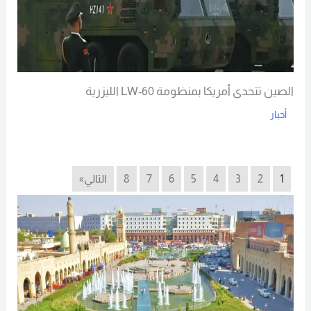
الصين تتحدى أمريكا بمنظومة LW-60 الليزرية
أخبار
Read More
1
2
3
4
5
6
7
8
التالي»