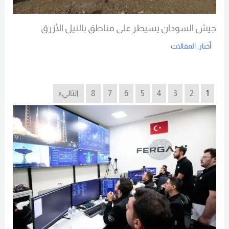
جيش السودان يسيطر على مناطق بالنيل الأزرق
أخبار
,
المقالات
Read More
1
2
3
4
5
6
7
8
التالي»