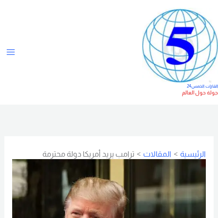
خطي
ت
لى
ص
لمحتوى
ن
ي
ف
ا
لقارات الخمس24
ولة حول العالم
ت
الرئيسية
المقالات
ترامب يريد أمريكا دولة محترمة