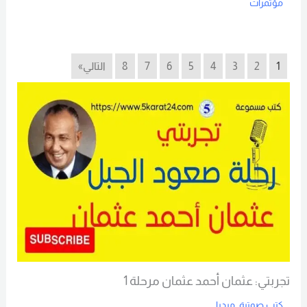
مؤتمرات
Read More
1
2
3
4
5
6
7
8
التالي»
تجربتي: عثمان أحمد عثمان مرحلة 1
كتب صوتية
,
ميديا