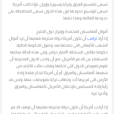
تسعى لتقسيم العراق وتركيا وسوريا وإيران. فإذا كانت أمريكا
تسعى لتوسيع حدودها فإن هذه الدول تسعى للمحافظة على
حدودها القائمة وهذا حقها.
أموال أفغانستان المجمدة وإبتزاز دول الخليج
إذا أراد
ترامب
أن تكون أمريكا دولة محترمة فعليها أن ترد أموال
الشعب الأفغاني التي جمدتها بعد وصول الحكومة الحالية،
حكومة طالبان، للسلطة، 9مليار دولار، وفي هذه الحالة يمكنها
الاستغناء عن الدعم الأمريكي، مع أن واجب الدول المحترمة أن
تقوم بتعويض الدول التي احتلتها وقتلت مئات الآلاف من
شعبها، أفغانستان والعراق. أم أن أمريكا تتذكر فقط إبادة
الأرمن التي لم يرها أحد وتطالب تركيا بتعويضات عنها، ونحن قد
رأينا إبادة المسلمين بالإحتلال الأمريكي لأفغانستان والعراق
وأخيرا غزة.
إذا أرادت أمريكا أن تكون دولة محترمة فعليها أن توقف الدعم
العسكري لأوكرانيا بدلا من ابتزاز دول الخليج التي لا علاقة لها