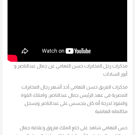
مذكرات رجل المخابرات حسن التهامي عن جمال عبدالناصر و
أنور السادات
مذكرات الفريق حسن التهامي أحد أشهر رجال المخابرات
المصرية في عهد الرئيس جمال عبدالناصر، وامتلك القوة
والنفوذ لدرجة أنه كان يتجسس على عبدالناصر ويسجل
مكالماته الهاتفية
حس التهامي شاهد على خلع الملك فاروق وعلافة جمال