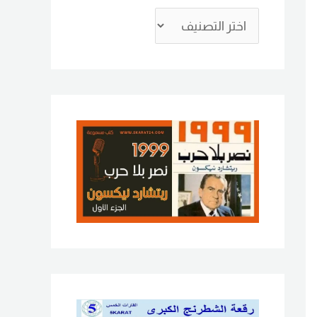
ع
ن
: