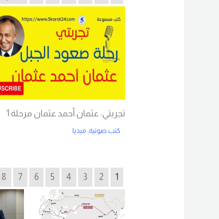
تجربتي: عثمان أحمد عثمان مرحلة 1
كتب صوتية
,
ميديا
Read More
8
7
6
5
4
3
2
1