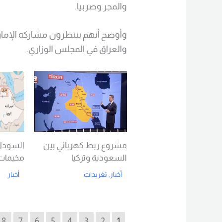
والمجر وصربيا.
وأوضح أنهم ينتظرون مشاركة الإمارا
والعراق في المجلس الوزاري.
مشروع ربط كهربائي بين
السودان
السعودية وتركيا
مخيمات 
أخبار
,
تغريدات
أخبار
d More
Read More
8
7
6
5
4
3
2
1