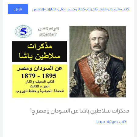
كتاب-مشاوير-العمر-الفريق-كمال-حسن-علي-القارات-الخمس
تنزيل
مذكرات سلاطين باشا عن السودان ومصر ج1
كتب صوتية
,
ميديا
Read More