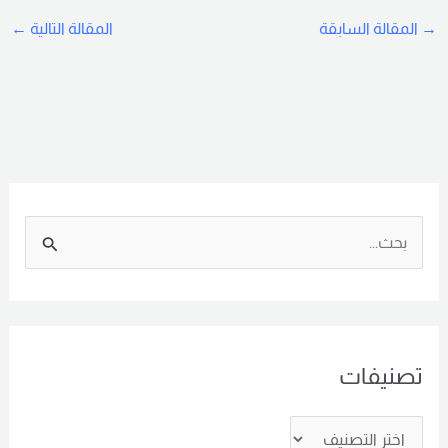
→
المقالة السابقة
المقالة التالية
←
ا
ل
ب
ح
تصنيفات
ث
ع
ن