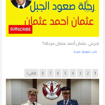
تجربتي: عثمان أحمد عثمان مرحلة 1
كتب صوتية
,
ميديا
Read More
1
2
3
4
5
6
7
8
التالي»