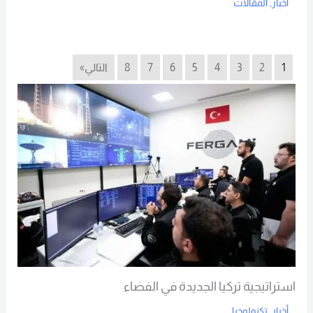
أخبار
,
المقالات
Read More
1
2
3
4
5
6
7
8
التالي»
استراتيجية تركيا الجديدة في الفضاء
أخبار
,
تكنولوجيا