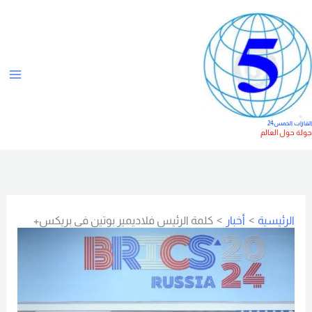
خطي
ت
لى
ص
لمحتوى
ن
ي
ف
ا
لقارات الخمس24
ولة حول العالم
ت
الرئيسية
أخبار
كلمة الرئيس فلاديمير بوتين في بريكس+