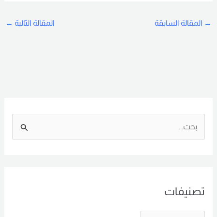
→
المقالة السابقة
المقالة التالية
←
ا
ل
ب
ح
تصنيفات
ث
ع