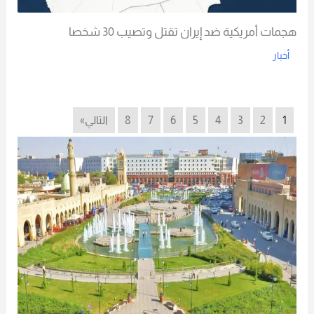
هجمات أمريكية ضد إيران تقتل وتصيب 30 شخصا
أخبار
Read More
1
2
3
4
5
6
7
8
التالي»