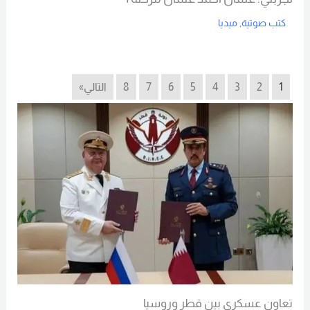
كتب صوتية
,
ميديا
Read More
1
2
3
4
5
6
7
8
التالي»
تعاون عسكري بين قطر وروسيا