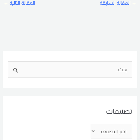
→
المقالة السابقة
المقالة التالية
←
ا
ل
ب
ح
تصنيفات
ث
ع
ن