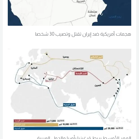
هجمات أمريكية ضد إيران تقتل وتصيب 30 شخصا
الممر الأوسط يربط قرغيزيا بأوربا والدول العربية