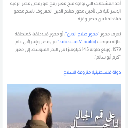
أحد المشكلات التي تواجه فتح معبر رفح هو رفض مصر الرغبة
الإسرائلية في تأمين محور صلاح الدين المعروف باسم محمو
فيلادلفيا بين مصر وغزة.
يُعرف محور “
محور صلاح الدين”
، أو محور فيلادلفيا، كمنطقة
عازلة بموجب
اتفاقية “كامب ديفيد”
بين مصر وإسرائيل عام
1979، ويبلغ طوله 14.5 كيلومترًا من البحر المتوسط إلى معبر
“كرم أبو سالم”.
دولة فلسطينية منزوعة السلاح