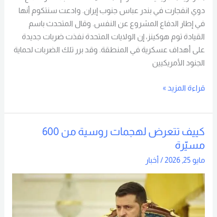
دوي انفجارت في بندر عباس جنوب إيران. وادعت سنتكوم أنها
في إطار الدفاع المشروع عن النفس. وقال المتحدث باسم
القيادة توم هوكينز، إن الولايات المتحدة نفذت ضربات جديدة
على أهداف عسكرية في المنطقة. وقد برر تلك الضربات لحماية
الجنود الأمريكيين
قراءة المزيد »
كييف تتعرض لهجمات روسية من 600
كييف
مسيّرة
تتعرض
لهجمات
مايو 25, 2026
/
أخبار
روسية
من
600
مسيّرة