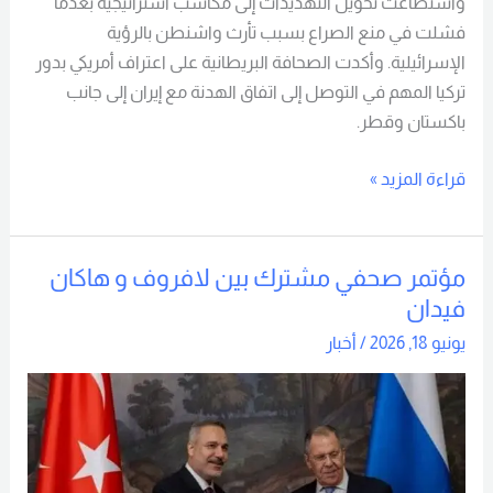
واستطاعت تحويل التهديدات إلى مكاسب استراتيجية بعدما
فشلت في منع الصراع بسبب تأرث واشنطن بالرؤية
الإسرائيلية. وأكدت الصحافة البريطانية على اعتراف أمريكي بدور
تركيا المهم في التوصل إلى اتفاق الهدنة مع إيران إلى جانب
باكستان وقطر.
قراءة المزيد »
مؤتمر صحفي مشترك بين لافروف و هاكان
مؤتمر
فيدان
صحفي
مشترك
يونيو 18, 2026
/
أخبار
بين
لافروف
و
هاكان
فيدان