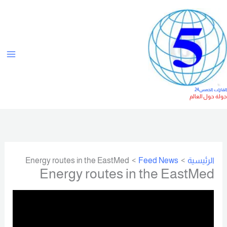
خطي
ت
لى
ص
لمحتوى
ن
ي
ف
ا
لقارات الخمس24
ولة حول العالم
ت
الرئيسية
Feed News
Energy routes in the EastMed
Energy routes in the EastMed