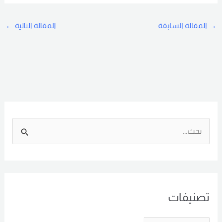
→
المقالة السابقة
المقالة التالية
←
ا
ل
ب
ح
تصنيفات
ث
ع