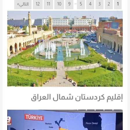
…
1
2
3
4
5
9
10
11
12
التالي»
إقليم كردستان شمال العراق