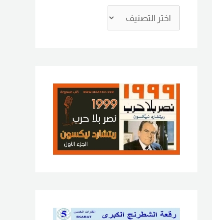
ع
ن
: