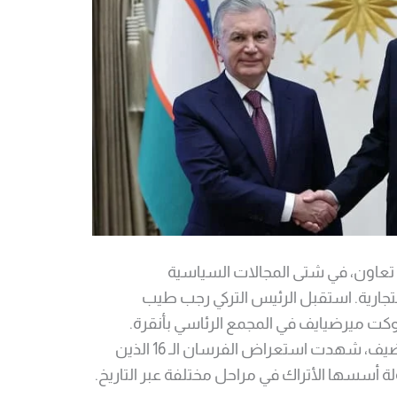
ستان توقعان 18 اتفاقية تعاون، في شتى المجالات السياسية
التجارية. استقبل الرئيس التركي رجب طيب
كت ميرضيايف في المجمع الرئاسي بأنقرة.
وأقيمت مراسل استقبال رسمية للضيف، شهدت استعراض الفرسان الـ 16 الذين
ن بملابسهم فرسان أكبر 16 دولة أسسها الأتراك في مراحل مختلفة عبر التاريخ.