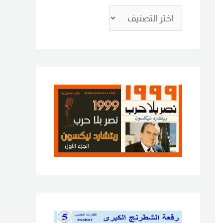
ع
ن
: