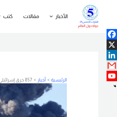
خطي
لى
الأخبار
مقالات
كتب
لمحتوى
القارات الخمس24
جولة حول العالم
الرئيسية
أخبار
857 خرق إسرائيلي فهل يقابله خرق لبناني